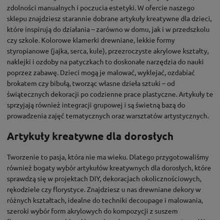
zdolności manualnych i poczucia estetyki. W ofercie naszego
sklepu znajdziesz starannie dobrane artykuły kreatywne dla dzieci,
które inspirują do działania – zarówno w domu, jak i w przedszkolu
czy szkole. Kolorowe klamerki drewniane, lekkie formy
styropianowe (jajka, serca, kule), przezroczyste akrylowe kształty,
naklejki i ozdoby na patyczkach to doskonałe narzędzia do nauki
poprzez zabawę. Dzieci mogą je malować, wyklejać, ozdabiać
brokatem czy bibułą, tworząc własne dzieła sztuki – od
świątecznych dekoracji po codzienne prace plastyczne. Artykuły te
sprzyjają również integracji grupowej i są świetną bazą do
prowadzenia zajęć tematycznych oraz warsztatów artystycznych.
Artykuły kreatywne dla dorosłych
Tworzenie to pasja, która nie ma wieku. Dlatego przygotowaliśmy
również bogaty wybór artykułów kreatywnych dla dorosłych, które
sprawdzą się w projektach DIY, dekoracjach okolicznościowych,
rękodziele czy florystyce. Znajdziesz u nas drewniane dekory w
różnych kształtach, idealne do techniki decoupage i malowania,
szeroki wybór form akrylowych do kompozycji z suszem