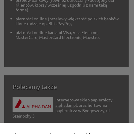
przelew bankowy (również odroczony - dostępny dla
Klientów, którzy wcześniej uzgodnili z nami taką
formę),
płatności on-line (przelewy większość polskich banków
i inne rodzaje np. Blik, PayPo),
płatności on-line kartami Visa, Visa Electron,
MasterCard, MasterCard Electronic, Maestro.
Polecamy także
Internetowy sklep papierniczy
alphadan.pl
, oraz hurtownia
papiernicza w Bydgoszczy, ul
Szajnochy 3
Internetowy sklep z artykułami