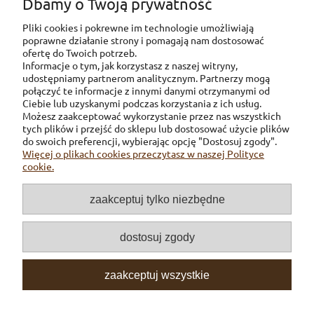
Dbamy o Twoją prywatność
hobbystycznymi
adh-hobby.com
Pliki cookies i pokrewne im technologie umożliwiają
poprawne działanie strony i pomagają nam dostosować
ofertę do Twoich potrzeb.
Informacje o tym, jak korzystasz z naszej witryny,
udostępniamy partnerom analitycznym. Partnerzy mogą
połączyć te informacje z innymi danymi otrzymanymi od
Ciebie lub uzyskanymi podczas korzystania z ich usług.
Możesz zaakceptować wykorzystanie przez nas wszystkich
tych plików i przejść do sklepu lub dostosować użycie plików
Pomoc
do swoich preferencji, wybierając opcję "Dostosuj zgody".
Więcej o plikach cookies przeczytasz w naszej Polityce
cookie.
Dostawa
zaakceptuj tylko niezbędne
Inne
dostosuj zgody
O firmie
zaakceptuj wszystkie
Moje konto