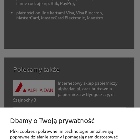
i inne rodzaje np. Blik, PayPo),
płatności on-line kartami Visa, Visa Electron,
MasterCard, MasterCard Electronic, Maestro.
Polecamy także
Internetowy sklep papierniczy
alphadan.pl
, oraz hurtownia
papiernicza w Bydgoszczy, ul
Szajnochy 3
Internetowy sklep z artykułami
Dbamy o Twoją prywatność
hobbystycznymi
adh-hobby.com
Pliki cookies i pokrewne im technologie umożliwiają
poprawne działanie strony i pomagają nam dostosować