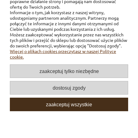
poprawne działanie strony i pomagają nam dostosować
ofertę do Twoich potrzeb.
Informacje o tym, jak korzystasz z naszej witryny,
udostępniamy partnerom analitycznym. Partnerzy mogą
połączyć te informacje z innymi danymi otrzymanymi od
Ciebie lub uzyskanymi podczas korzystania z ich usług.
Możesz zaakceptować wykorzystanie przez nas wszystkich
tych plików i przejść do sklepu lub dostosować użycie plików
Pomoc
do swoich preferencji, wybierając opcję "Dostosuj zgody".
Więcej o plikach cookies przeczytasz w naszej Polityce
cookie.
Dostawa
zaakceptuj tylko niezbędne
Inne
dostosuj zgody
O firmie
zaakceptuj wszystkie
Moje konto
pokaż pełną wersję strony
Sklep internetowy Shoper.pl