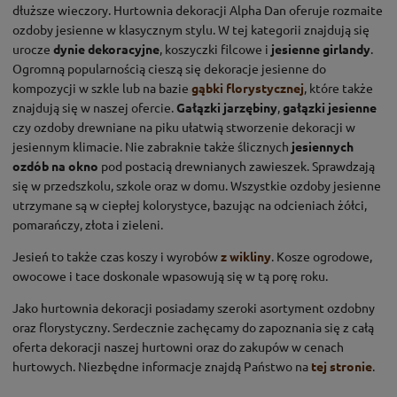
dłuższe wieczory. Hurtownia dekoracji Alpha Dan oferuje rozmaite
ozdoby jesienne w klasycznym stylu. W tej kategorii znajdują się
urocze
dynie dekoracyjne
, koszyczki filcowe i
jesienne girlandy
.
Ogromną popularnością cieszą się dekoracje jesienne do
kompozycji w szkle lub na bazie
gąbki florystycznej
, które także
znajdują się w naszej ofercie.
Gałązki jarzębiny
,
gałązki jesienne
czy ozdoby drewniane na piku ułatwią stworzenie dekoracji w
jesiennym klimacie. Nie zabraknie także ślicznych
jesiennych
ozdób na okno
pod postacią drewnianych zawieszek. Sprawdzają
się w przedszkolu, szkole oraz w domu. Wszystkie ozdoby jesienne
utrzymane są w ciepłej kolorystyce, bazując na odcieniach żółci,
pomarańczy, złota i zieleni.
Jesień to także czas koszy i wyrobów
z wikliny
. Kosze ogrodowe,
owocowe i tace doskonale wpasowują się w tą porę roku.
Jako hurtownia dekoracji posiadamy szeroki asortyment ozdobny
oraz florystyczny. Serdecznie zachęcamy do zapoznania się z całą
oferta dekoracji naszej hurtowni oraz do zakupów w cenach
hurtowych. Niezbędne informacje znajdą Państwo na
tej stronie
.