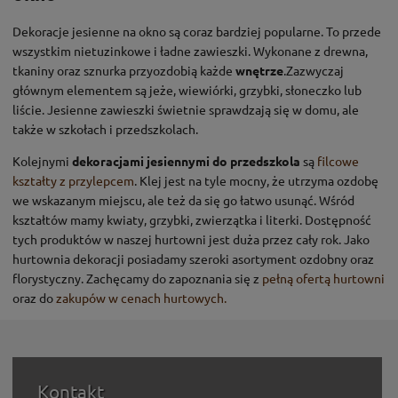
Dekoracje jesienne na okno są coraz bardziej popularne. To przede
wszystkim nietuzinkowe i ładne zawieszki. Wykonane z drewna,
tkaniny oraz sznurka przyozdobią każde
wnętrze
.Zazwyczaj
głównym elementem są jeże, wiewiórki, grzybki, słoneczko lub
liście. Jesienne zawieszki świetnie sprawdzają się w domu, ale
także w szkołach i przedszkolach.
Kolejnymi
dekoracjami jesiennymi do przedszkola
są
filcowe
kształty z przylepcem
. Klej jest na tyle mocny, że utrzyma ozdobę
we wskazanym miejscu, ale też da się go łatwo usunąć. Wśród
kształtów mamy kwiaty, grzybki, zwierzątka i literki. Dostępność
tych produktów w naszej hurtowni jest duża przez cały rok. Jako
hurtownia dekoracji posiadamy szeroki asortyment ozdobny oraz
florystyczny. Zachęcamy do zapoznania się z
pełną ofertą hurtowni
oraz do
zakupów w cenach hurtowych.
Kontakt