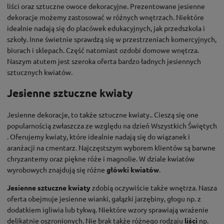
liści oraz sztuczne owoce dekoracyjne. Prezentowane jesienne
dekoracje możemy zastosować w różnych wnętrzach. Niektóre
idealnie nadają się do placówek edukacyjnych, jak przedszkola i
szkoły. Inne świetnie sprawdzą się w przestrzeniach komercyjnych,
biurach i sklepach. Część natomiast ozdobi domowe wnętrza.
Naszym atutem jest szeroka oferta bardzo ładnych jesiennych
sztucznych kwiatów.
Jesienne sztuczne kwiaty
Jesienne dekoracje, to także sztuczne kwiaty.. Cieszą się one
popularnością zwłaszcza ze względu na dzień Wszystkich Świętych
. Oferujemy kwiaty, które idealnie nadają się do wiązanek i
aranżacji na cmentarz. Najczęstszym wyborem klientów są barwne
chryzantemy oraz piękne róże i magnolie. W dziale kwiatów
wyrobowych znajdują się różne
główki kwiatów
.
Jesienne sztuczne kwiaty
zdobią oczywiście także wnętrza. Nasza
oferta obejmuje jesienne wianki, gałązki jarzębiny, głogu np. z
dodatkiem igliwia lub tykwą. Niektóre wzory sprawiają wrażenie
delikatnie oszronionych. Nie brak także różnego rodzaju
liści
np.