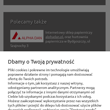
Polecamy także
Internetowy sklep papierniczy
alphadan.pl
, oraz hurtownia
papiernicza w Bydgoszczy, ul
Szajnochy 3
Internetowy sklep z artykułami
Dbamy o Twoją prywatność
hobbystycznymi
adh-hobby.com
Pliki cookies i pokrewne im technologie umożliwiają
poprawne działanie strony i pomagają nam dostosować
ofertę do Twoich potrzeb.
Informacje o tym, jak korzystasz z naszej witryny,
udostępniamy partnerom analitycznym. Partnerzy mogą
połączyć te informacje z innymi danymi otrzymanymi od
Ciebie lub uzyskanymi podczas korzystania z ich usług.
Możesz zaakceptować wykorzystanie przez nas wszystkich
tych plików i przejść do sklepu lub dostosować użycie plików
do swoich preferencji, wybierając opcję "Dostosuj zgody".
Pomoc