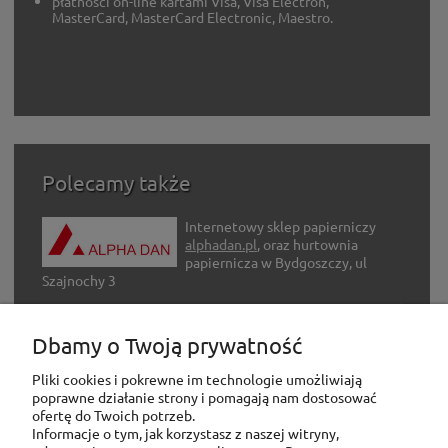
płatności on-line kartami Visa, Visa Electron,
MasterCard, MasterCard Electronic, Maestro.
Polecamy także
Internetowy sklep papierniczy
alphadan.pl
, oraz hurtownia
papiernicza w Bydgoszczy, ul
Szajnochy 3
Internetowy sklep z artykułami
Dbamy o Twoją prywatność
hobbystycznymi
adh-hobby.com
Pliki cookies i pokrewne im technologie umożliwiają
poprawne działanie strony i pomagają nam dostosować
ofertę do Twoich potrzeb.
Informacje o tym, jak korzystasz z naszej witryny,