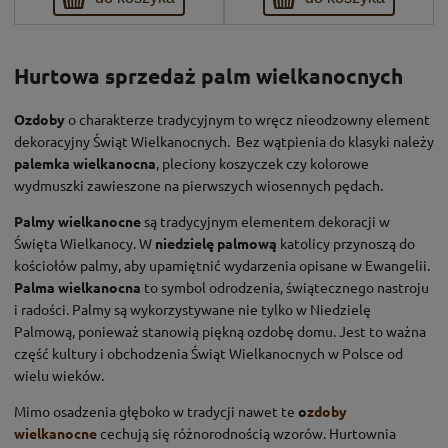
Hurtowa sprzedaż palm wielkanocnych
Ozdoby
o charakterze tradycyjnym to wręcz nieodzowny element
dekoracyjny Świąt Wielkanocnych. Bez wątpienia do klasyki należy
palemka wielkanocna
, pleciony koszyczek czy kolorowe
wydmuszki zawieszone na pierwszych wiosennych pędach.
Palmy wielkanocne
są tradycyjnym elementem dekoracji w
Święta Wielkanocy. W
niedzielę palmową
katolicy przynoszą do
kościołów palmy, aby upamiętnić wydarzenia opisane w Ewangelii.
Palma wielkanocna
to symbol odrodzenia, świątecznego nastroju
i radości. Palmy są wykorzystywane nie tylko w Niedzielę
Palmową, ponieważ stanowią piękną ozdobę domu. Jest to ważna
część kultury i obchodzenia Świąt Wielkanocnych w Polsce od
wielu wieków.
Mimo osadzenia głęboko w tradycji nawet te
o
zdoby
wielkanocne
cechują się różnorodnością wzorów. Hurtownia