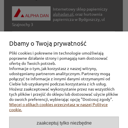
Internetowy sklep papierniczy
alphadan.pl
, oraz hurtownia
papiernicza w Bydgoszczy, ul
Szajnochy 3
Internetowy sklep z artykułami
Dbamy o Twoją prywatność
hobbystycznymi
adh-hobby.com
Pliki cookies i pokrewne im technologie umożliwiają
poprawne działanie strony i pomagają nam dostosować
ofertę do Twoich potrzeb.
Informacje o tym, jak korzystasz z naszej witryny,
udostępniamy partnerom analitycznym. Partnerzy mogą
połączyć te informacje z innymi danymi otrzymanymi od
Ciebie lub uzyskanymi podczas korzystania z ich usług.
Możesz zaakceptować wykorzystanie przez nas wszystkich
tych plików i przejść do sklepu lub dostosować użycie plików
Pomoc
do swoich preferencji, wybierając opcję "Dostosuj zgody".
Więcej o plikach cookies przeczytasz w naszej Polityce
cookie.
Dostawa
zaakceptuj tylko niezbędne