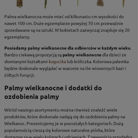
Palma wielkanocna może mieć od kilkunastu cm wysokości do
nawet 100 cm. Duże egzemplarze powyżej 70 cm przeważnie
sprzedawane są na sztuki. W bukietach zazwyczaj znajduje się 20
egzemplarzy.
Posiadamy palmy wielkanocne dla odbiorców w każdym wieku
.
Bardzo ciekawą propozycją są
palmy wielkanocne
dla dzieci ze
słomianymi kształtami
kogucika
lub króliczka. Kolorowa palemka
będzie doskonale wyglądać w wazonie na tle wiosennych bazi i
żółtych forsycji.
Palmy wielkanocne i dodatki do
ozdobienia palmy
Wśród naszego asortymentu można również znaleźć wiele
produktów, które doskonale nadają się do ozdobienia palmy na
Wielkanoc. Prezentujemy je w pozostałych kategoriach. Dużą
popularnością cieszą się kolorowe naturalne piórka, które
dostępne są w wielu kolorach i odcieniach. Z pewnością przydadzą