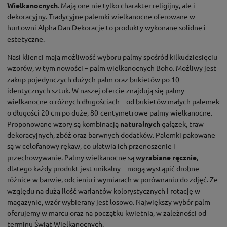
Wielkanocnych
. Mają one nie tylko charakter religijny, ale i
dekoracyjny. Tradycyjne palemki wielkanocne oferowane w
hurtowni Alpha Dan Dekoracje to produkty wykonane solidne i
estetyczne.
Nasi klienci mają możliwość wyboru palmy spośród kilkudziesięciu
wzorów, w tym nowości – palm wielkanocnych Boho. Możliwy jest
zakup pojedynczych dużych palm oraz bukietów po 10
identycznych sztuk. W naszej ofercie znajdują się palmy
wielkanocne o różnych długościach – od bukietów małych palemek
o długości 20 cm po duże, 80-centymetrowe palmy wielkanocne.
Proponowane wzory są kombinacją
naturalnych
gałązek, traw
dekoracyjnych, zbóż oraz barwnych dodatków. Palemki pakowane
są w celofanowy rękaw, co ułatwia ich przenoszenie i
przechowywanie. Palmy wielkanocne są
wyrabiane ręcznie
,
dlatego każdy produkt jest unikalny – mogą wystąpić drobne
różnice w barwie, odcieniu i wymiarach w porównaniu do zdjęć. Ze
względu na dużą ilość wariantów kolorystycznych i rotację w
magazynie, wzór wybierany jest losowo. Największy wybór palm
oferujemy w marcu oraz na początku kwietnia, w zależności od
terminu Świąt Wielkanocnych.