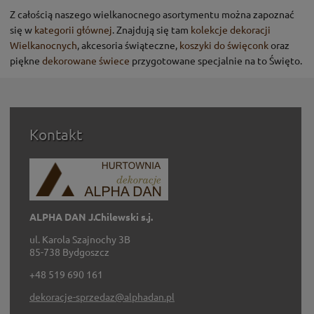
Z całością naszego wielkanocnego asortymentu można zapoznać
się w
kategorii głównej
. Znajdują się tam
kolekcje dekoracji
Wielkanocnych
, akcesoria świąteczne,
koszyki do święconk
oraz
piękne
dekorowane świece
przygotowane specjalnie na to Święto.
Kontakt
ALPHA DAN J.Chilewski s.j.
ul. Karola Szajnochy 3B
85-738 Bydgoszcz
+48 519 690 161
dekoracje-sprzedaz@alphadan.pl