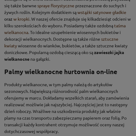
się także barwne
spraye florystyczne
przeznaczone do suchych i
żywych roślin. Kolejnym dodatkiem są
wstążki satynowe gładkie
oraz
w kropki
. W naszej ofercie znajduje się kilkadziesiąt odcieni w
kilku szerokościach do wyboru. Posiadamy także ozdobną
taśma
wielkanocna
. To idealne uzupełnienie wiosennych bukietów i
dekoracji wielkanocnych. Dostępne są także różne
sztuczne
kwiaty
wiosenne do wianków, bukietów, a także sztuczne kwiaty
doniczkowe. Popularną ozdobą cieszącą oko są
zawieszki jajka
wielkanocne
na gałązki.
Palmy wielkanocne hurtownia on-line
Produkty wielkanocne, w tym palmy należą do artykułów
sezonowych. Największą różnorodność palm wielkanocnych
oferujemy w marcu. Dokładamy wszelkich starań, aby zamówienia
realizować możliwie jak najszybciej. Najczęściej jest to następny
dzień roboczy. Wrażliwe na uszkodzenia produkty jak właśnie
plamy na czas transportu zabezpieczamy papierem oraz folią. Po
transakcji każdy kontrahent otrzymuje możliwość oceny naszej
dotychczasowej współpracy.