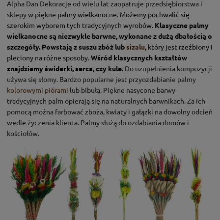
Alpha Dan Dekoracje od wielu lat zaopatruje przedsiębiorstwa i
sklepy w piękne
palmy wielkanocne. Możemy pochwalić się
szerokim wyborem tych tradycyjnych wyrobów.
Klasyczne palmy
wielkanocne są niezwykle barwne, wykonane z dużą dbałością o
szczegóły. Powstają z suszu zbóż lub
sizalu
,
który jest rzeźbiony i
pleciony na różne sposoby.
Wśród klasycznych kształtów
znajdziemy świderki, serca, czy kule.
Do uzupełnienia kompozycji
używa się słomy. Bardzo popularne jest przyozdabianie palmy
kolorowymi
piórami
lub bibułą. Piękne nasycone barwy
tradycyjnych palm opierają się na naturalnych barwnikach. Za ich
pomocą można farbować zboża, kwiaty i gałązki na dowolny odcień
wedle życzenia klienta. Palmy służą do ozdabiania domów i
kościołów.