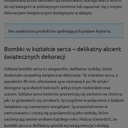
do tej kategorii w późniejszym terminie lub zapoznać się z innymi
dekoracjami świątecznymi dostępnymi w sklepie.
Nie znaleziono produktów spełniających podane kryteria.
Bombki w kształcie serca – delikatny akcent
świątecznych dekoracji
Szklane bombki serca to eleganckie, delikatne ozdoby, które
doskonale uzupełnią świąteczne dekoracje. Te subtelne serca, o
wysokości 40 mm, oferowane są w zestawach po 36 sztuk i
dostępne są w dwóch kolorach: arktycznym niebieskim oraz
szarym. Szklane serca świetnie prezentują się zarówno na choince,
jak i w girlandach czy stroikach. Szczególnie w połączeniu z białymi
lampkami czy zwiewnymi wstążkami. Są wszechstronne w
zastosowaniu i cieszą się popularnością jako ozdoby, które
zachwycają swoim urokiem każdego roku. Można stwierdzić, że
bombki serca w delikatny sposób wyrażają emocje i dodają