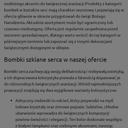
osobistego akcentu do świątecznej aranżacji.Produkty z kategorii
bombek w kształcie serc mają charakter sezonowy i pojawiają się w
ofercie głównie w okresie przygotowań do świąt Bożego
Narodzenia. Aktualnie asortyment może być ograniczony lub
czasowo niedostępny. Oferta jest regularnie uzupełniana przed
sezonem sprzedażowym, dlatego warto wrócić do tej kategorii w
późniejszym terminie lub zapoznać się z innymi dekoracjami
świątecznymi dostępnymi w sklepie.
Bombki szklane serca w naszej ofercie
Bombki serca zachwycają swoją delikatnością i niebywałą estetyką,
a ich dopracowana kolorystyka pozwala z łatwością dopasować je
do różnorodnych świątecznych aranżacji. Wśród najmodniejszych
propozycji znajdują się dwa wyjątkowe warianty kolorystyczne.
Arktyczny niebieski to odcień, który przywodzi na myśl
lodowe kryształy oraz zimowe pejzaże. Subtelne, chłodne
ubarwienie wprowadza do świątecznych kompozycji
powiew świeżości i elegancji. Ten kolor doskonale współgra
z białymi lampkami oraz srebrnymi akcentami, tworząc