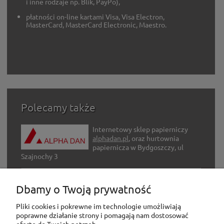
i inne rodzaje np. Blik, PayPo),
płatności on-line kartami Visa, Visa Electron,
MasterCard, MasterCard Electronic, Maestro.
Polecamy także
Internetowy sklep papierniczy
alphadan.pl
, oraz hurtownia
papiernicza w Bydgoszczy, ul
Szajnochy 3
Internetowy sklep z artykułami
Dbamy o Twoją prywatność
hobbystycznymi
adh-hobby.com
Pliki cookies i pokrewne im technologie umożliwiają
poprawne działanie strony i pomagają nam dostosować