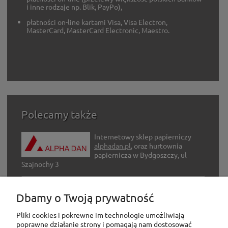
i inne rodzaje np. Blik, PayPo),
płatności on-line kartami Visa, Visa Electron,
MasterCard, MasterCard Electronic, Maestro.
Polecamy także
Internetowy sklep papierniczy
alphadan.pl
, oraz hurtownia
papiernicza w Bydgoszczy, ul
Szajnochy 3
Internetowy sklep z artykułami
Dbamy o Twoją prywatność
hobbystycznymi
adh-hobby.com
Pliki cookies i pokrewne im technologie umożliwiają
poprawne działanie strony i pomagają nam dostosować